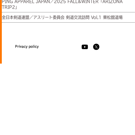
PING APPAREL JAPAN／2025 FALL&WINTER「ARIZONA
TRIP2」
全日本剣道連盟／アスリート委員会 剣道交流訪問 Vol.1 東松舘道場
Privacy policy