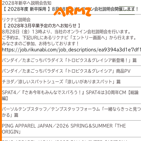
2028年新卒へ説明会告知
【 2028年度 新卒採用 】8月28日、オンライン会社説明会開催します！
リクナビ説明会
【 2028年3月卒業予定の方へお知らせ 】
8月28日（金）13時より、当社のオンライン会社説明会を行います。
ご予約は、下記URLにあるリクナビ「エントリー画面へ」から行えます。
みなさまのご参加、お待ちしております！
https://job.rikunabi.com/job_descriptions/ea9394a3d1e7df
バンダイ／たまごっちバラダイス「トロピクス&グレイシア新登場！」篇
バンダイ／たまごっちバラダイス「トロピクス&グレイシア」商品PV
チヨダ／涼しいスパットシューズ「涼しいがありまスパット」篇
SPAT4／『さあ今年もみんなでスパろう！』SPAT4は30周年CM【総論
編】
パーソルテンプスタッフ／テンプスタッフフォーラム「一緒ならきっと見つ
かる」篇
PING APPAREL JAPAN／2026 SPRING＆SUMMER「THE
ORIGIN」